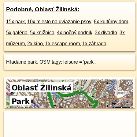
Podobné, Oblasť Žilinská:
15x park
,
10x miesto na uviazanie psov
,
8x kultúrny dom
,
5x galéria
,
5x knižnica
,
4x nočný podnik
,
3x divadlo
,
3x
múzeum
,
2x kino
,
1x escape room
,
1x záhrada
Hľadáme park, OSM tagy: leisure = 'park'.