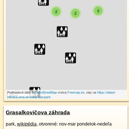
2
2
2
Podkladové dáta ©
OpenStreetMap
vrstva
Freemap.sk
, viac na
https://oblast-
300 m
zilinska.oma.sk/volny-cas/park
Grasalkovičova záhrada
park,
wikipédia
, otvorené: nov-mar pondelok-nedeľa